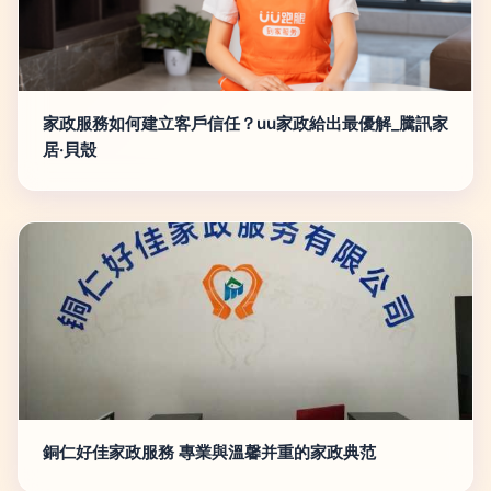
家政服務如何建立客戶信任？uu家政給出最優解_騰訊家
居·貝殼
銅仁好佳家政服務 專業與溫馨并重的家政典范