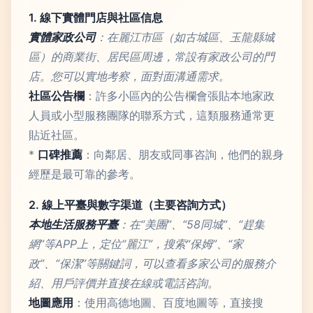
1. 線下實體門店與社區信息
實體家政公司
：在麗江市區（如古城區、玉龍縣城
區）的商業街、居民區周邊，常設有家政公司的門
店。您可以實地考察，面對面溝通需求。
社區公告欄
：許多小區內的公告欄會張貼本地家政
人員或小型服務團隊的聯系方式，這類服務通常更
貼近社區。
*
口碑推薦
：向鄰居、朋友或同事咨詢，他們的親身
經歷是最可靠的參考。
2. 線上平臺與數字渠道（主要咨詢方式）
本地生活服務平臺
：在“美團”、“58同城”、“趕集
網”等APP上，定位“麗江”，搜索“保姆”、“家
政”、“保潔”等關鍵詞，可以查看多家公司的服務介
紹、用戶評價并直接在線或電話咨詢。
地圖應用
：使用高德地圖、百度地圖等，直接搜