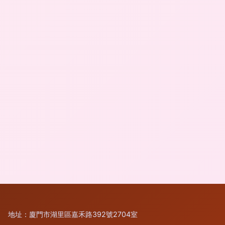
地址：廈門市湖里區嘉禾路392號2704室