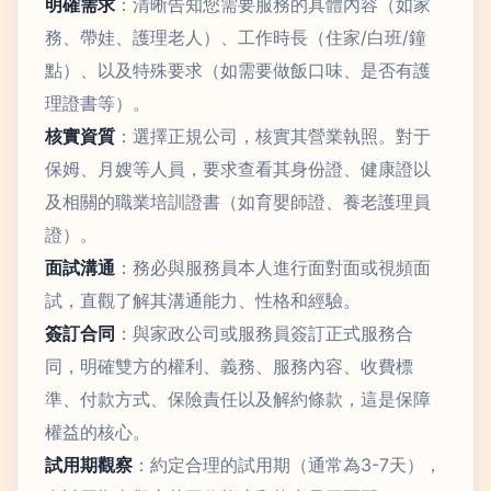
明確需求
：清晰告知您需要服務的具體內容（如家
務、帶娃、護理老人）、工作時長（住家/白班/鐘
點）、以及特殊要求（如需要做飯口味、是否有護
理證書等）。
核實資質
：選擇正規公司，核實其營業執照。對于
保姆、月嫂等人員，要求查看其身份證、健康證以
及相關的職業培訓證書（如育嬰師證、養老護理員
證）。
面試溝通
：務必與服務員本人進行面對面或視頻面
試，直觀了解其溝通能力、性格和經驗。
簽訂合同
：與家政公司或服務員簽訂正式服務合
同，明確雙方的權利、義務、服務內容、收費標
準、付款方式、保險責任以及解約條款，這是保障
權益的核心。
試用期觀察
：約定合理的試用期（通常為3-7天），