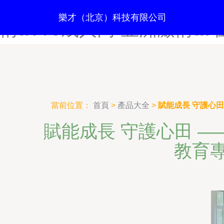
亚洲黄色在线看-亚洲黄网视频
樂才（北京）科技有限公司
情a∨79成人网-亚洲激情a
當前位置：
首頁
>
產品大全
>
賦能成長 守護心
賦能成長 守護心田 —
教育