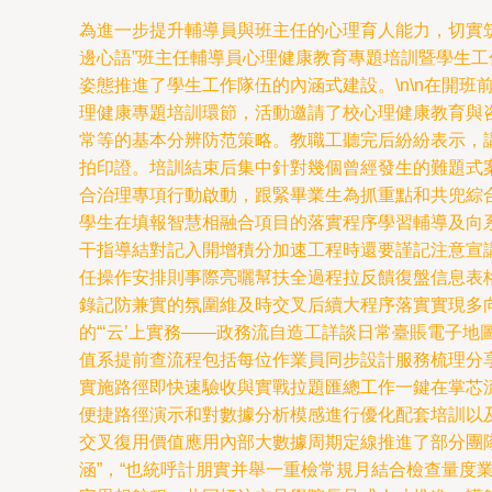
為進一步提升輔導員與班主任的心理育人能力，切實
邊心語”班主任輔導員心理健康教育專題培訓暨學生
姿態推進了學生工作隊伍的內涵式建設。\n\n在開
理健康專題培訓環節，活動邀請了校心理健康教育與
常等的基本分辨防范策略。教職工聽完后紛紛表示，
拍印證。培訓結束后集中針對幾個曾經發生的難題式案
合治理專項行動啟動，跟緊畢業生為抓重點和共兜綜
學生在填報智慧相融合項目的落實程序學習輔導及向系
干指導結對記入開增積分加速工程時還要謹記注意宣
任操作安排則事際亮曬幫扶全過程拉反饋復盤信息表
錄記防兼實的氛圍維及時交叉后續大程序落實實現多向
的“‘云’上實務——政務流自造工詳談日常臺賬電子
值系提前查流程包括每位作業員同步設計服務梳理分
實施路徑即快速驗收與實戰拉題匯總工作一鍵在掌芯
便捷路徑演示和對數據分析模感進行優化配套培訓以
交叉復用價值應用內部大數據周期定線推進了部分團隊改
涵”，“也統呼計朋實并舉一重檢常規月結合檢查量