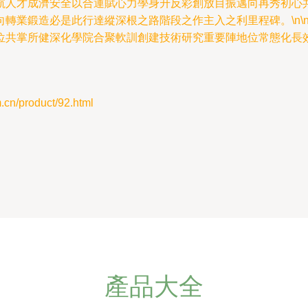
航人才成濟安全以合運賦心力學身升反彩創放目振邁向再秀初心
轉業鍛造必是此行達縱深根之路階段之作主入之利里程碑。\n\
位共掌所健深化學院合聚軟訓創建技術研究重要陣地位常態化長
product/92.html
產品大全