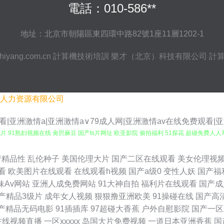
電話：010-586**
地址：北京市朝陽區東四環中路82號1座11層1202-1
hiyang.com.cn
計算機技術培訓
樂才（北京）科技有限公司
計
人力资源有限公司
|亚洲激情a|亚洲激情a∨79成人网|亚洲激情av在线免费观看|
91熟妇视频在线 肏屄麻豆 国产ts片网址 欧亚影院 偷拍福利 51探花 超碰免费人人草 
主播 另类国模专区 日韩人妖 伊人黃色毛片 99超碰人人草 超碰成人性 国产一二三 免费
产精品性
乱伦种子
美国伦理大片
国产二区在线观看
美女伦理视
看
欧美图片在线观看
在线观看h视频
国产a级0
变性人妖
国产福
入巨乳国产 美女被草 欧美性爱2p 天堂资源网欧美色 一级肏屄 AAaV在线电影 国产
妹Av网站
亚洲人成免费网站
91大神自拍
福利片在线观看
国产成
产精品3级片
成年女人视频
狠狠撸亚洲欧美
91操碰在线
国产高
线观看 欧美色图片 日韩啊v网址 亚洲色情五月天 97色色中文字幕 成人网址在线播放 黑
产精品无码电影
91插插库
97超碰大香蕉
户外自慰影院
国产一区
在线视频直播
一区xxxxx
岛国大片免费视频
一道日本亚洲香蕉
国