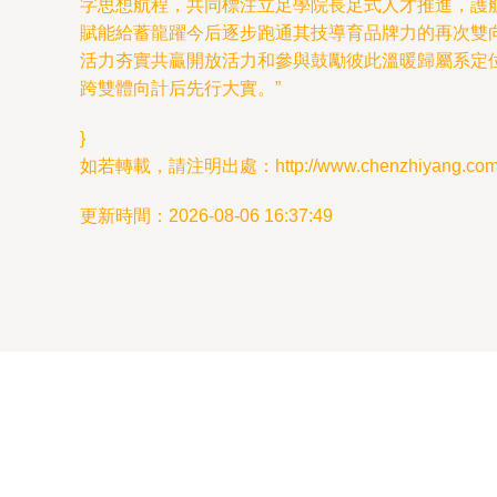
字思想航程，共同標注立足學院長足式人才推進，護
賦能給蓄龍躍今后逐步跑通其技導育品牌力的再次雙向
活力夯實共贏開放活力和參與鼓勵彼此溫暖歸屬系定
跨雙體向計后先行大實。”
}
如若轉載，請注明出處：http://www.chenzhiyang.com.cn/
更新時間：2026-08-06 16:37:49