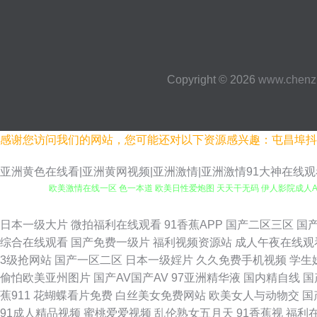
Copyright © 2026
www.chenz
感谢您访问我们的网站，您可能还对以下资源感兴趣：屯昌埠抖
亚洲黄色在线看|亚洲黄网视频|亚洲激情|亚洲激情91大神在线观看
欧美激情在线一区 色一本道 欧美日性爱炮图 天天干无码 伊人影院成人A片 
福利 导航色AVVV 欧美传媒碰 自慰影院 97色网 成人一级影片 国家肏
日本一级大片
微拍福利在线观看
91香蕉APP
国产二区三区
国
综合在线观看
国产免费一级片
福利视频资源站
成人午夜在线观
院免费看 偷牌自拍另类 一本道丁香影院 99久久偷窥 成人在线视频看看 后
3级抢网站
国产一区二区
日本一级婬片
久久免费手机视频
学生
偷怕欧美亚州图片
国产AV国产AV
97亚洲精华液
国内精自线
国
交换 肏屄欧美 色偷偷青青草97 69福利社在线 超碰99香蕉 国产视频在
蕉911
花蝴蝶看片免费
白丝美女免费网站
欧美女人与动物交
国
91成人精品视频
蜜桃爱爱视频
乱伦熟女五月天
91香蕉视
福利