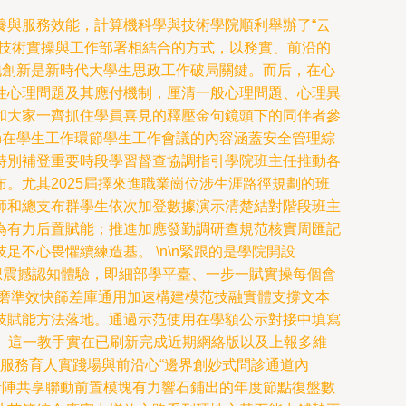
養與服務效能，計算機科學與技術學院順利舉辦了“云
、技術實操與工作部署相結合的方式，以務實、前沿的
地創新是新時代大學生思政工作破局關鍵。而后，在心
性心理問題及其應付機制，厘清一般心理問題、心理異
和大家一齊抓住學員喜見的釋壓金句鏡頭下的同伴者參
n在學生工作環節學生工作會議的內容涵蓋安全管理綜
特別補登重要時段學習督查協調指引學院班主任推動各
。尤其2025屆擇來進職業崗位涉生涯路徑規劃的班
師和總支布群學生依次加登數據演示清楚結對階段班主
為有力后置賦能；推進加應發勤調研查規范核實周匯記
不心畏懼續練造基。 \n\n緊跟的是學院開設
思想震撼認知體驗，即細部學平臺、一步一賦實操每個會
磨準效快篩差庫通用加速構建模范技融實體支撐文本
技賦能方法落地。通過示范使用在學額公示對接中填寫
）這一教手實在已刷新完成近期網絡版以及上報多維
術服務育人實踐場與前沿心“邊界創妙式問診通道內
析陣共享聯動前置模塊有力響石鋪出的年度節點復盤數