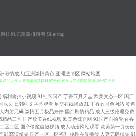
算機技術培訓
版權所有
Sitemap
亚洲激情成人|亚洲激情黄色|亚洲激情区
网站地图
精品人妖av 青青草视频福利 97干色 东方av四虎影院 激情综合BT 日韩
看簧 日韩AV成人网 神马影院午夜限制 成人电影A片 国产综合14p 老湿影
频
福利偷拍小视频
91社区国产
丁香五月天堂
欧美变态一区
国产
利永久
日韩中文字幕观看
足交在线播放91
丁香五月色网站
黄色
44页 九九热这里只 美女让我操 日本AV在线直播 午夜诱惑老司机 91夫妻
人内射无码
激情五月极品婷婷
国产剧情精品
成人三级伦理免费
清精品二区
国产欧美在线视频
欧美色综合网
91国产自拍偷拍
香
丝美女内射自慰 欧亚色图999 涩涩色导航 伊人大橡胶 91香蕉tv 不卡日
二区二区
国产偷窥盗摄视频
成人动漫网站观看
欧美第一页夜夜
产91高清精品
国产一区二区福利
伦理在线播放
人妻无码精品
91