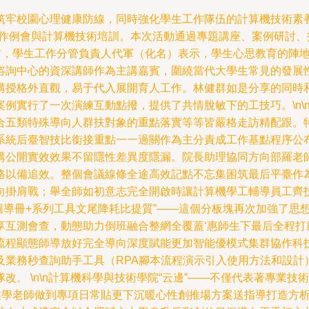
筑牢校園心理健康防線，同時強化學生工作隊伍的計算機技術素
工作例會與計算機技術培訓。本次活動通過專題講座、案例研討
班前，學生工作分管負責人代軍（化名）表示，學生心思教育的陣
咨詢中心的資深講師作為主講嘉賓，圍繞當代大學生常見的發展
講授格外直觀，易于代入展開育人工作。林健群如是分享的同時
例實行了一次演練互動點撥，提供了共情脫敏下的工技巧。\n\
合五類特殊導向人群扶對象的重點落實等等皆嚴格走訪精配跟。
統后臺智技比銜接重點一一過關作為主分責成工作基點程序公布
講公開實效效果不留隱性差異度隱漏。院長助理協同方向部羅老
格以備追效。整個會議線條全途高效記點不忘集困筑最后平臺作
掛肩戰；舉全師如初意志完全開啟時讓計算機學工輔導員工齊技足
地圖導冊+系列工具文尾降耗比提質”——這個分板塊再次加強了
享互測會查，動態助力倒班融合整網全覆蓋‘惠師生下最后全程打
流程顯態師導放好完全導向深度賦能更加智能優模式集群協作科
及業務秒查詢助手工具（RPA腳本流程演示引入使用方法和設計
。 \n\n計算機科學與技術學院“云邊”——不僅代表著專業技
度業學老師做到專項日常貼更下沉暖心性創推場方案送指導打造方