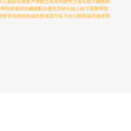
共芯篇綜合應實力增效之路系列硬性之基石能力鋪墊再
n學院經過培訓繼續配合優化其師生線上線下匯聚學院
效堅常持續技術成效形成質升良力向心開展協同施策雙