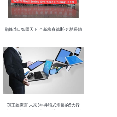
巔峰造E 智匯天下 全新梅賽德斯-奔馳長軸
距E級車正式下線
孫正義豪言 未來3年井噴式增長的5大行
業，你也能年入百萬——計算機技術培訓