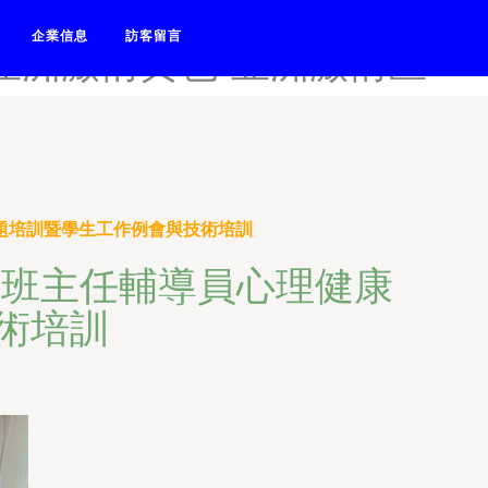
在线观看-亚洲激情a-亚洲激
企業信息
訪客留言
-亚洲激情黄色-亚洲激情区
專題培訓暨學生工作例會與技術培訓
語”班主任輔導員心理健康
術培訓