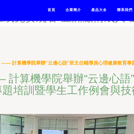
-亚洲激情-亚洲激情91大神
首頁
企業簡介
產品大全
聯系我們
v在线免费观看-亚洲激情成人
田 —— 計算機學院舉辦“云邊心語”班主任輔導員心理健康教育
— 計算機學院舉辦“云邊心
專題培訓暨學生工作例會與技